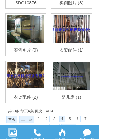
SDC10876
实例图片 (8)
实例图片 (9)
衣架配件 (1)
衣架配件 (2)
婴儿床 (1)
共80条 每页6条 页次：4/14
1
2
3
4
5
6
7
首页
上一页
8
9
10
下一页
尾页